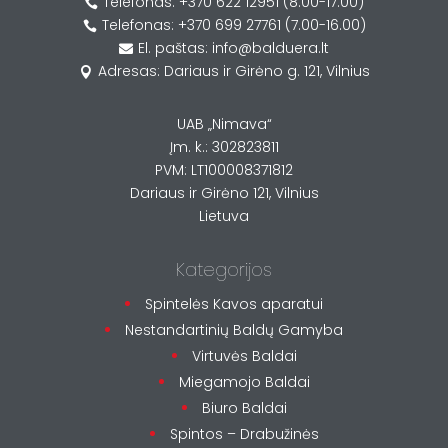
Telefonas: +370 622 12951 (8.00-17.00)

Telefonas: +370 699 27761 (7.00-16.00)

El. paštas: info@balduera.lt

Adresas: Dariaus ir Girėno g. 121, Vilnius

UAB „Nimava“
Įm. k.: 302823811
PVM: LT100008371812
Dariaus ir Girėno 121, Vilnius
Lietuva
Kategorijos
Spintelės Kavos aparatui
Nestandartinių Baldų Gamyba
Virtuvės Baldai
Miegamojo Baldai
Biuro Baldai
Spintos – Drabužinės