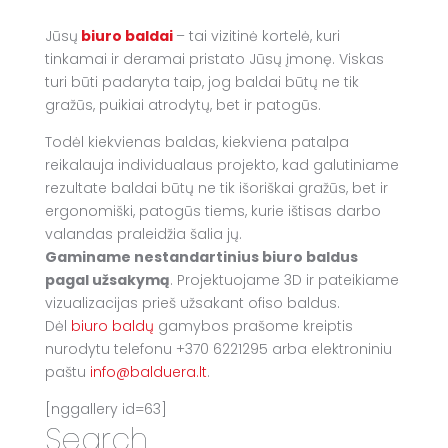
Jūsų
biuro baldai
– tai vizitinė kortelė, kuri
tinkamai ir deramai pristato Jūsų įmonę. Viskas
turi būti padaryta taip, jog baldai būtų ne tik
gražūs, puikiai atrodytų, bet ir patogūs.
Todėl kiekvienas baldas, kiekviena patalpa
reikalauja individualaus projekto, kad galutiniame
rezultate baldai būtų ne tik išoriškai gražūs, bet ir
ergonomiški, patogūs tiems, kurie ištisas darbo
valandas praleidžia šalia jų.
Gaminame nestandartinius biuro baldus
pagal užsakymą
. Projektuojame 3D ir pateikiame
vizualizacijas prieš užsakant ofiso baldus.
Dėl
biuro baldų
gamybos prašome kreiptis
nurodytu telefonu +370 6221295 arba elektroniniu
paštu
info@balduera.lt
.
[nggallery id=63]
Search