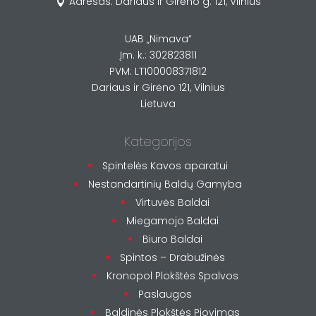
Adresas: Dariaus ir Girėno g. 121, Vilnius

UAB „Nimava“
Įm. k.: 302823811
PVM: LT100008371812
Dariaus ir Girėno 121, Vilnius
Lietuva
Kategorijos
Spintelės Kavos aparatui
Nestandartinių Baldų Gamyba
Virtuvės Baldai
Miegamojo Baldai
Biuro Baldai
Spintos – Drabužinės
Kronopol Plokštės Spalvos
Paslaugos
Baldinės Plokštės Pjovimas