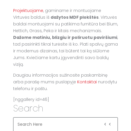
Projektuojame
, gaminame ir montuojame
Virtuvės baldus iš
dažytos MDF plokštės
. Virtuvės
baldai montuojami su patikima furnitūra bei Blum,
Hettich, Grass, Peka ir kitais mechanizmais.
Dažome matiniu, blizgiu ir poliruotu paviršiumi
,
tad pasirinkti tikrai turėsite iš ko. Plati spalvų gama
ir modernus dizainas, tai būtent tai ką siūlome
Jums. Kviečiame kartu įgyvendinti savo baldų
viziją.
Daugiau informacijos sužinosite paskambinę
arba parašę mums puslapyje
Kontaktai
nurodytu
telefonu ir paštu.
[nggallery id=46]
Search