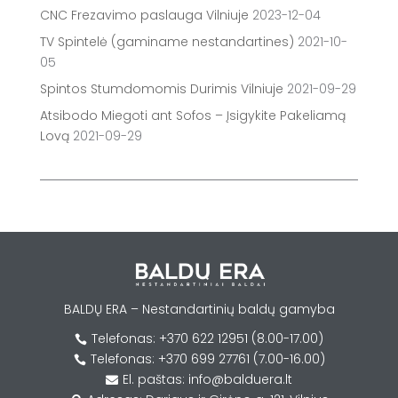
CNC Frezavimo paslauga Vilniuje
2023-12-04
TV Spintelė (gaminame nestandartines)
2021-10-
05
Spintos Stumdomomis Durimis Vilniuje
2021-09-29
Atsibodo Miegoti ant Sofos – Įsigykite Pakeliamą
Lovą
2021-09-29
BALDŲ ERA – Nestandartinių baldų gamyba
Telefonas: +370 622 12951 (8.00-17.00)

Telefonas: +370 699 27761 (7.00-16.00)

El. paštas: info@balduera.lt
