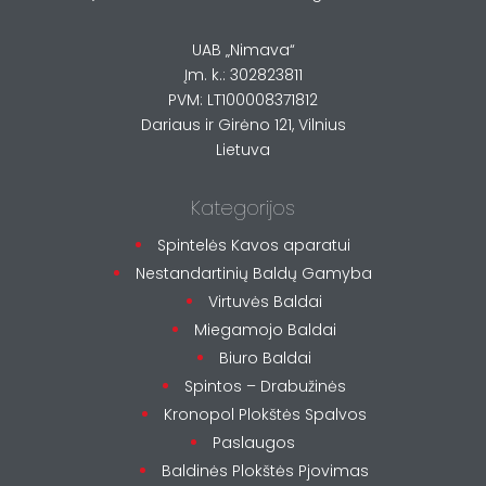
UAB „Nimava“
Įm. k.: 302823811
PVM: LT100008371812
Dariaus ir Girėno 121, Vilnius
Lietuva
Kategorijos
Spintelės Kavos aparatui
Nestandartinių Baldų Gamyba
Virtuvės Baldai
Miegamojo Baldai
Biuro Baldai
Spintos – Drabužinės
Kronopol Plokštės Spalvos
Paslaugos
Baldinės Plokštės Pjovimas