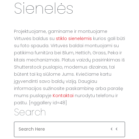
Sienelės
Projektuojame, gaminame ir montuojame
Virtuvės baldus su
stiklo sienelėmis
kurios gali būti
su foto spauda. Virtuvės baldai montuojami su
patikima furnitūra bei Blum, Hettich, Grass, Peka ir
kitais mechanizmais. Platus vaizdų pasirinkimas iš
Shutterstock puslapio, modernus dizainas, tai
būtent tai ką siūlome Jums. Kviečiame kartu
įgyvendinti savo baldų viziją. Daugiau
informacijos sužinosite paskambinę arba parašę
mums puslapyje
Kontaktai
nurodytu telefonu ir
paštu. [nggallery id=48]
Search