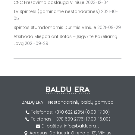
CNC Frezavimo paslauga Vilniuje
2023-12-04
TV Spintelė (gaminame nestandartines)
2021-10-
05
Spintos Stumdomomis Durimis Vilniuje
2021-09-29
Atsibodo Miegoti ant Sofos – Įsigykite Pakeliamą
Lovą
2021-09-29
BALDŲ ERA – Nestandartinių baldų gamyba
Telefonas: +370 622 12951 (8.00-17.00)

Telefonas: +370 699 27761 (7.00-16.00)

El. paštas: info@balduera.lt

Adresas: Dariaus ir Girėno g. 121, Vilnius
