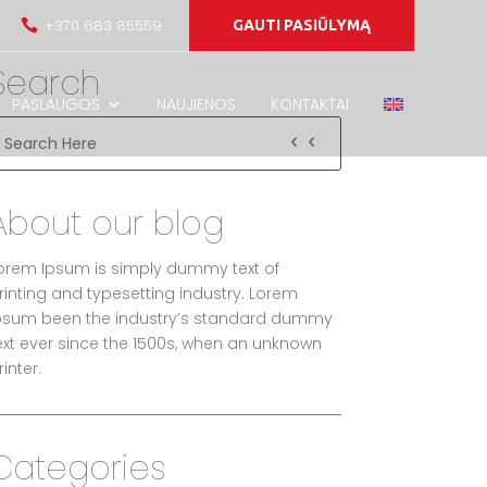
+370 683 85559

GAUTI PASIŪLYMĄ
Search
PASLAUGOS
NAUJIENOS
KONTAKTAI
About our blog
orem Ipsum is simply dummy text of
rinting and typesetting industry. Lorem
psum been the industry’s standard dummy
ext ever since the 1500s, when an unknown
rinter.
Categories