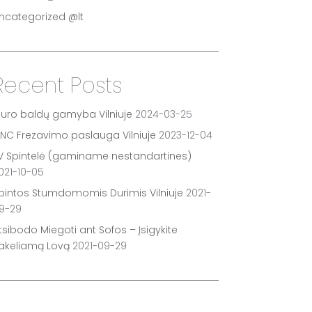
ncategorized @lt
Recent Posts
iuro baldų gamyba Vilniuje
2024-03-25
NC Frezavimo paslauga Vilniuje
2023-12-04
V Spintelė (gaminame nestandartines)
021-10-05
pintos Stumdomomis Durimis Vilniuje
2021-
9-29
tsibodo Miegoti ant Sofos – Įsigykite
akeliamą Lovą
2021-09-29