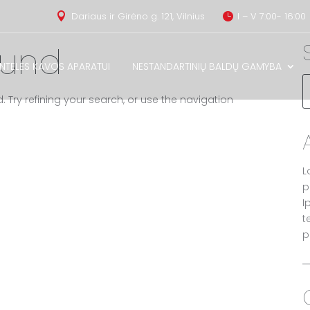
Dariaus ir Girėno g. 121, Vilnius
I – V 7:00- 16:00


ound
INTELĖS KAVOS APARATUI
NESTANDARTINIŲ BALDŲ GAMYBA
Try refining your search, or use the navigation
L
p
I
t
p