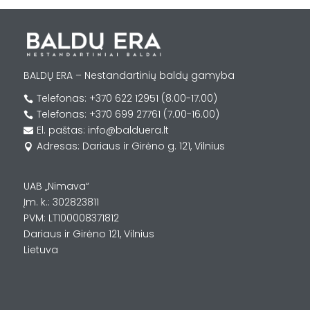
BALDŲ ERA – Nestandartinių baldų gamyba
Telefonas: +370 622 12951 (8.00-17.00)

Telefonas: +370 699 27761 (7.00-16.00)

El. paštas: info@balduera.lt

Adresas: Dariaus ir Girėno g. 121, Vilnius

UAB „Nimava“
Įm. k.: 302823811
PVM: LT100008371812
Dariaus ir Girėno 121, Vilnius
Lietuva