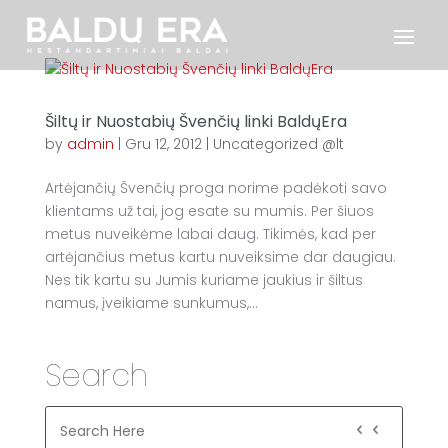
Šiltų ir Nuostabių Švenčių linki BaldųEra
by
admin
|
Gru 12, 2012
|
Uncategorized @lt
Artėjančių Švenčių proga norime padėkoti savo
klientams už tai, jog esate su mumis. Per šiuos
metus nuveikėme labai daug. Tikimės, kad per
artėjančius metus kartu nuveiksime dar daugiau.
Nes tik kartu su Jumis kuriame jaukius ir šiltus
namus, įveikiame sunkumus,...
Search