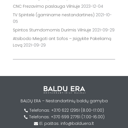
CNC Frezavimo paslauga Vilniuje
2023-12-04
TV Spintelė (gaminame nestandartines)
2021-10-
05
Spintos Stumdomomis Durimis Vilniuje
2021-09-29
Atsibodo Miegoti ant Sofos – Įsigykite Pakeliamą
Lovą
2021-09-29
BALDŲ ERA – Nestandartinių baldų gamyba
Telefonas: +370 622 12951 (8.00-17.00)

Telefonas: +370 699 27761 (7.00-16.00)

El. paštas: info@balduera.lt
