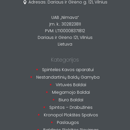
Adresas: Dariaus ir Girėno g. 121, Vilnius

UAB „Nimava“
Įm. k.: 302823811
PVM: LT100008371812
Dariaus ir Girėno 121, Vilnius
Lietuva
Kategorijos
Spintelės Kavos aparatui
Nestandartinių Baldų Gamyba
Virtuvės Baldai
Miegamojo Baldai
Biuro Baldai
Spintos – Drabužinės
Kronopol Plokštės Spalvos
Paslaugos