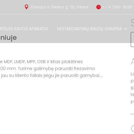
Dariaus ir Girėno g. 121, Vilnius
I – V 7:00- 16:00


INTELĖS KAVOS APARATUI
NESTANDARTINIŲ BALDŲ GAMYBA
niuje
MDF, LMDP, MPP, OSB ir kitas plokštines
300 mm. Turime galimybę paruošti frezavimo
L
au su kliento failais jeigu jie paruošti gamybai....
p
I
t
p