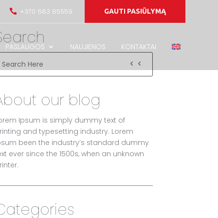
+370 683 85559

GAUTI PASIŪLYMĄ
Search
PASLAUGOS
NAUJIENOS
KONTAKTAI
About our blog
orem Ipsum is simply dummy text of
rinting and typesetting industry. Lorem
psum been the industry’s standard dummy
ext ever since the 1500s, when an unknown
rinter.
Categories