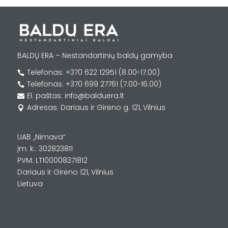
BALDŲ ERA – Nestandartinių baldų gamyba
Telefonas: +370 622 12951 (8.00-17.00)

Telefonas: +370 699 27761 (7.00-16.00)

El. paštas: info@balduera.lt

Adresas: Dariaus ir Girėno g. 121, Vilnius

UAB „Nimava“
Įm. k.: 302823811
PVM: LT100008371812
Dariaus ir Girėno 121, Vilnius
Lietuva