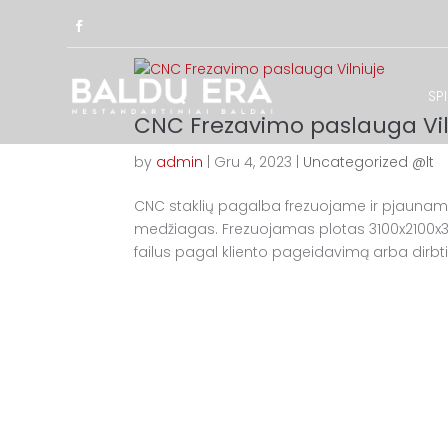
SP
CNC Frezavimo paslauga Vil
by
admin
|
Gru 4, 2023
|
Uncategorized @lt
CNC staklių pagalba frezuojame ir pjauname 
medžiagas. Frezuojamas plotas 3100x2100x
failus pagal kliento pageidavimą arba dirbti j