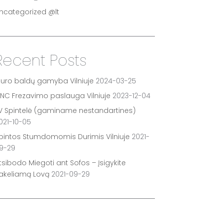
ncategorized @lt
Recent Posts
iuro baldų gamyba Vilniuje
2024-03-25
NC Frezavimo paslauga Vilniuje
2023-12-04
V Spintelė (gaminame nestandartines)
021-10-05
pintos Stumdomomis Durimis Vilniuje
2021-
9-29
tsibodo Miegoti ant Sofos – Įsigykite
akeliamą Lovą
2021-09-29