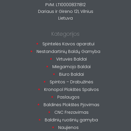
PVM: LT100008371812
Dariaus ir Girėno 121, Vilnius
Lietuva
Kategorijos
Spintelės Kavos aparatui
Nestandartinių Baldų Gamyba
Virtuvės Baldai
Miegamojo Baldai
Biuro Baldai
Spintos – Drabužinės
Kronopol Plokštės Spalvos
Paslaugos
Baldinės Plokštės Pjovimas
CNC Frezavimas
Baldinių ruošinių gamyba
Naujienos