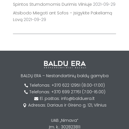
Spintos Stumdomomis Durimis Vilniuje
2021-09-29
Atsibodo Miegoti ant Sofos – Įsigykite Pakeliamą
Lovą
2021-09-29
BALDŲ ERA – Nestandartinių baldų gamyba
Telefonas: +370 622 12951 (8.00-17.00)

Telefonas: +370 699 27761 (7.00-16.00)

El. paštas: info@balduera.lt

Adresas: Dariaus ir Girėno g. 121, Vilnius

UAB „Nimava“
Įm. k.: 302823811