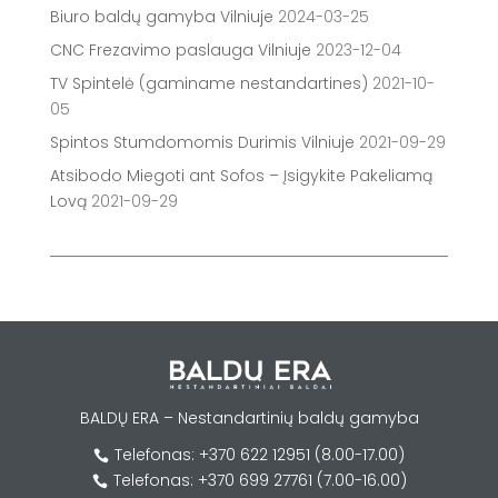
Biuro baldų gamyba Vilniuje
2024-03-25
CNC Frezavimo paslauga Vilniuje
2023-12-04
TV Spintelė (gaminame nestandartines)
2021-10-
05
Spintos Stumdomomis Durimis Vilniuje
2021-09-29
Atsibodo Miegoti ant Sofos – Įsigykite Pakeliamą
Lovą
2021-09-29
BALDŲ ERA – Nestandartinių baldų gamyba
Telefonas: +370 622 12951 (8.00-17.00)

Telefonas: +370 699 27761 (7.00-16.00)
