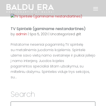
TV Spintelė (gaminame nestandartines)
by
admin
|
Spa 5, 2021
|
Uncategorized @lt
Pristatome neseniai pagamintą TV spintelę
su metalinėmis juodomis kojelėmis. Spintelė
užėmė savo vietą namo svetainėje ir puikiai įsiliejo
į namo interjerą. Juodos kojelės
pagamintos specialiai šitam užsakymui, su
milteliniu dažymu. Spintelės viduje trys sekcijos,
su...
Search