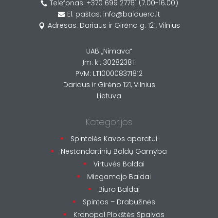
Telefonas: +370 699 27761 (7.00-16.00)

El. paštas: info@balduera.lt

Adresas: Dariaus ir Girėno g. 121, Vilnius

UAB „Nimava“
Įm. k.: 302823811
PVM: LT100008371812
Dariaus ir Girėno 121, Vilnius
Lietuva
Kategorijos
Spintelės Kavos aparatui
Nestandartinių Baldų Gamyba
Virtuvės Baldai
Miegamojo Baldai
Biuro Baldai
Spintos – Drabužinės
Kronopol Plokštės Spalvos